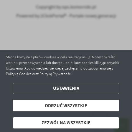
Copyright by ops.komorniki.pl
Powered by
2ClickPortal® - Portale nowej generacji
Strona korzysta z plików cookies w celu realizacji usług. Możesz określić
warunki przechowywania lub dostępu do plików cookies klikając przycisk
Ustawienia. Aby dowiedzieć się więcej zachęcamy do zapoznania się z
Polityką Cookies oraz Polityką Prywatności.
ZAPISZ WYBRANE
USTAWIENIA
ODRZUĆ WSZYSTKIE
ODRZUĆ WSZYSTKIE
ZEZWÓL NA WSZYSTKIE
ZEZWÓL NA WSZYSTKIE